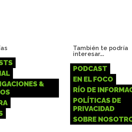
ías
También te podría
interesar...
STS
PODCAST
NAL
EN EL FOCO
IGACIONES &
RÍO DE INFORMA
IOS
POLÍTICAS DE
RA
PRIVACIDAD
S
SOBRE NOSOTR