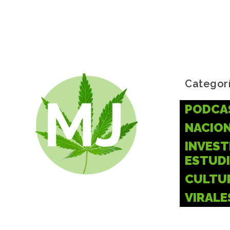
Categor
PODCA
NACIO
INVEST
ESTUD
CULTU
VIRALE