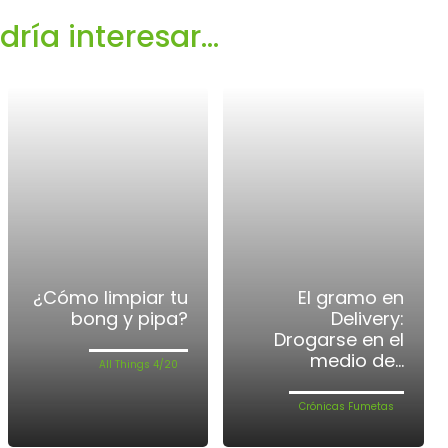
ía interesar...
¿Cómo limpiar tu
El gramo en
bong y pipa?
Delivery:
Drogarse en el
medio de...
All Things 4/20
Crónicas Fumetas