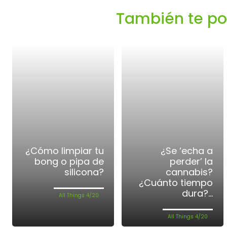
También te podr
¿Cómo limpiar tu
¿Se ‘echa a
bong o pipa de
perder’ la
silicona?
cannabis?
¿Cuánto tiempo
dura?...
All Things 4/20
All Things 4/20