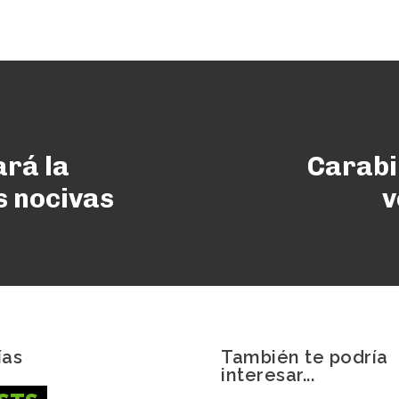
ará la
Carabi
s nocivas
v
ías
También te podría
interesar...