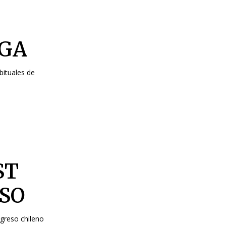
EGA
bituales de
ST
ESO
ngreso chileno