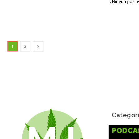
¿Ningún positi
1
2
Categor
PODCA