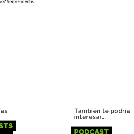
vo? Sorprendente.
ías
También te podría
interesar...
STS
PODCAST