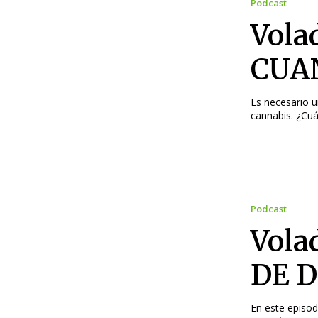
Podcast
Vola
CUA
Es necesario u
cannabis. ¿Cu
Podcast
Vola
DE 
En este episod