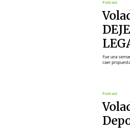
Podcast
Vola
DEJE
LEG
Fue una semana
caer propuesta
Podcast
Vola
Depo