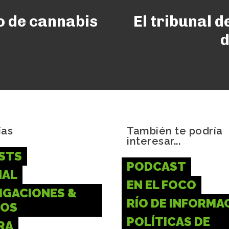
o de cannabis
El tribunal 
d
ías
También te podría
interesar...
STS
PODCAST
NAL
EN EL FOCO
IGACIONES &
RÍO DE INFORMA
IOS
POLÍTICAS DE
RA