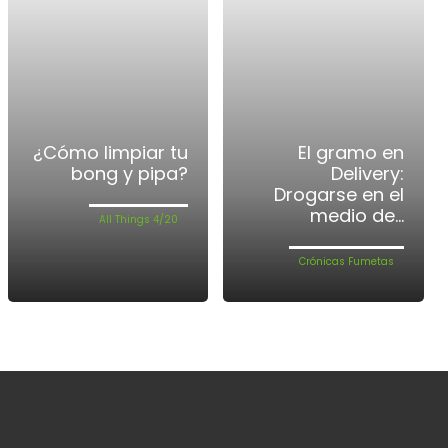
¿Cómo limpiar tu
El gramo en
bong y pipa?
Delivery:
Drogarse en el
medio de...
All Things 4/20
Crónicas Fumetas