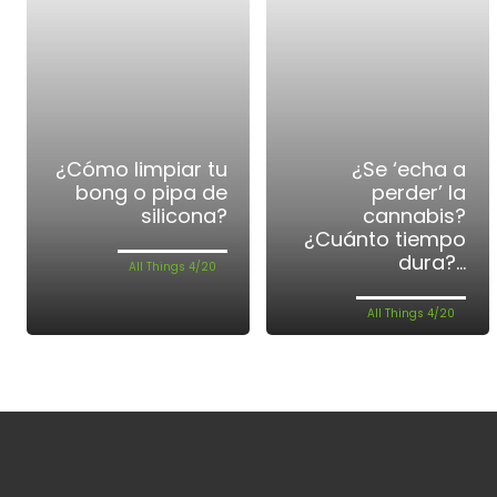
¿Cómo limpiar tu
¿Se ‘echa a
bong o pipa de
perder’ la
silicona?
cannabis?
¿Cuánto tiempo
dura?...
All Things 4/20
All Things 4/20