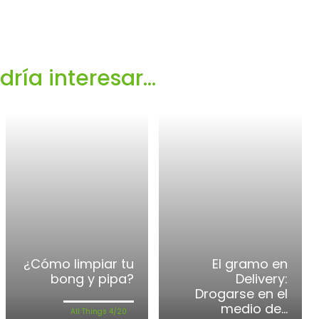
ía interesar...
¿Cómo limpiar tu
El gramo en
bong y pipa?
Delivery:
Drogarse en el
medio de...
All Things 4/20