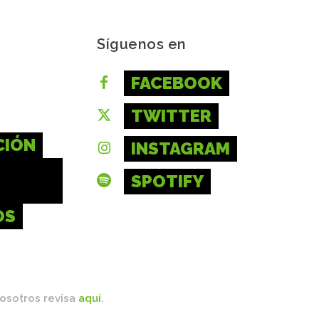
Síguenos en
FACEBOOK
TWITTER
CIÓN
INSTAGRAM
SPOTIFY
OS
nosotros revisa
aquí
.