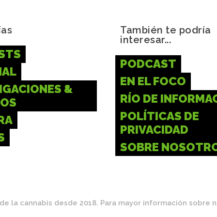
ías
También te podría
interesar...
STS
PODCAST
NAL
EN EL FOCO
IGACIONES &
RÍO DE INFORMA
IOS
POLÍTICAS DE
RA
PRIVACIDAD
S
SOBRE NOSOTR
 de la cannabis desde 2018. Para mayor información sobre 