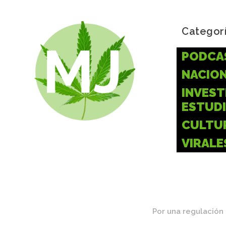
Categor
PODCA
NACIO
INVEST
ESTUD
CULTU
VIRALE
Por una regulación