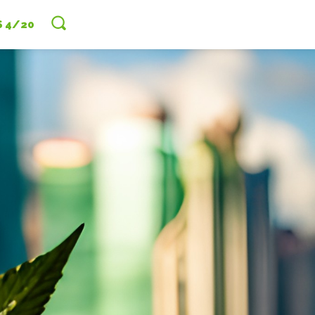
S 4/20