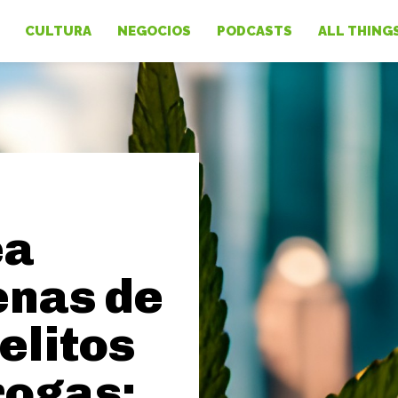
CULTURA
NEGOCIOS
PODCASTS
ALL THING
ea
enas de
elitos
rogas: