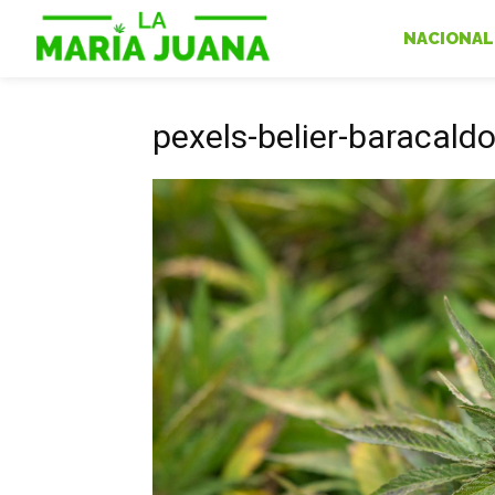
NACIONAL
pexels-belier-baracal