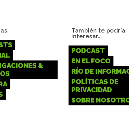
ías
También te podría
interesar...
STS
PODCAST
NAL
EN EL FOCO
IGACIONES &
RÍO DE INFORMA
IOS
POLÍTICAS DE
RA
PRIVACIDAD
S
SOBRE NOSOTR