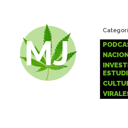
Categor
PODCA
NACIO
INVEST
ESTUD
CULTU
VIRALE