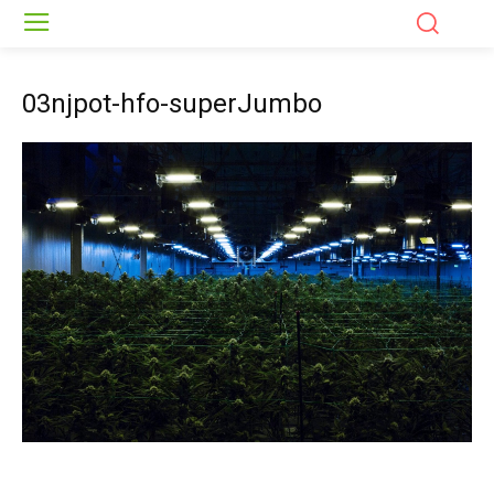
03njpot-hfo-superJumbo