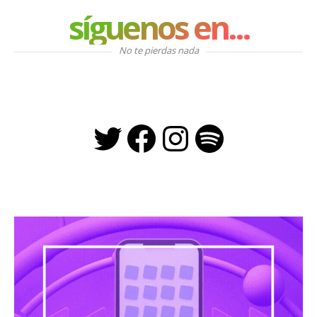
síguenos en...
No te pierdas nada
Twitter
Facebook
Instagra
Spotify