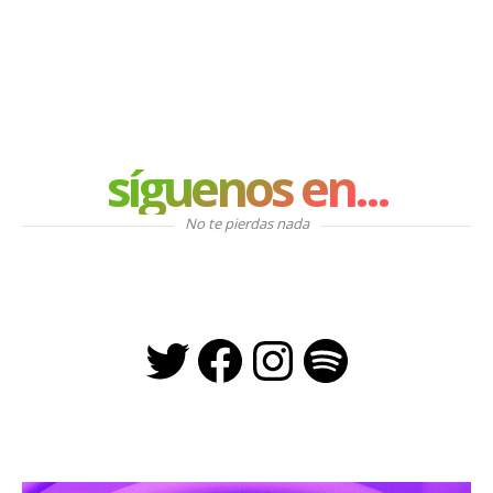
síguenos en...
No te pierdas nada
Twitter
Facebook
Instagra
Spotify