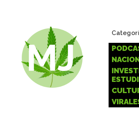
Categor
PODCA
NACIO
INVEST
ESTUD
CULTU
VIRALE