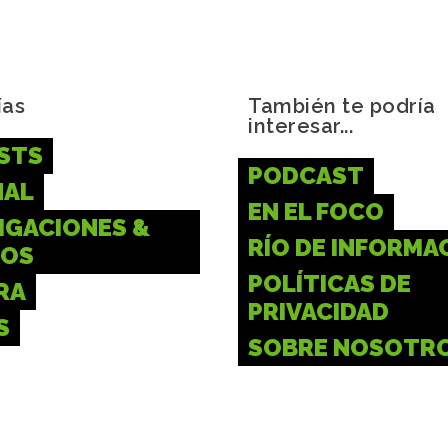
ías
También te podría
interesar...
STS
PODCAST
NAL
EN EL FOCO
IGACIONES &
RÍO DE INFORMA
IOS
POLÍTICAS DE
RA
PRIVACIDAD
S
SOBRE NOSOTR